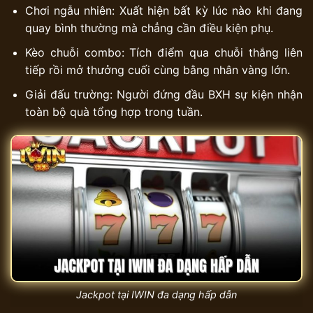
Chơi ngẫu nhiên: Xuất hiện bất kỳ lúc nào khi đang
quay bình thường mà chẳng cần điều kiện phụ.
Kèo chuỗi combo: Tích điểm qua chuỗi thắng liên
tiếp rồi mở thưởng cuối cùng bằng nhân vàng lớn.
Giải đấu trường: Người đứng đầu BXH sự kiện nhận
toàn bộ quà tổng hợp trong tuần.
Jackpot tại IWIN đa dạng hấp dẫn