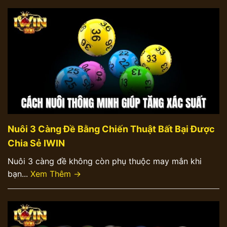
Nuôi 3 Càng Đề Bằng Chiến Thuật Bất Bại Được
Chia Sẻ IWIN
Nuôi 3 càng đề không còn phụ thuộc may mắn khi
bạn...
Xem Thêm →