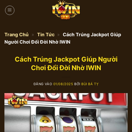
Bỏ
qua
nội
dung
Trang Chủ
»
Tin Tức
»
Cách Trúng Jackpot Giúp
Người Chơi Đổi Đời Nhờ IWIN
Cách Trúng Jackpot Giúp Người
Chơi Đổi Đời Nhờ IWIN
ĐĂNG VÀO
01/08/2025
BỞI
BÙI BÁ TỴ