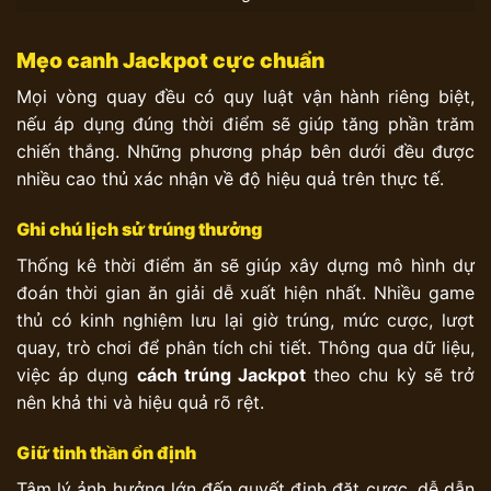
Mẹo canh Jackpot cực chuẩn
Mọi vòng quay đều có quy luật vận hành riêng biệt,
nếu áp dụng đúng thời điểm sẽ giúp tăng phần trăm
chiến thắng. Những phương pháp bên dưới đều được
nhiều cao thủ xác nhận về độ hiệu quả trên thực tế.
Ghi chú lịch sử trúng thưởng
Thống kê thời điểm ăn sẽ giúp xây dựng mô hình dự
đoán thời gian ăn giải dễ xuất hiện nhất. Nhiều game
thủ có kinh nghiệm lưu lại giờ trúng, mức cược, lượt
quay, trò chơi để phân tích chi tiết. Thông qua dữ liệu,
việc áp dụng
cách trúng Jackpot
theo chu kỳ sẽ trở
nên khả thi và hiệu quả rõ rệt.
Giữ tinh thần ổn định
Tâm lý ảnh hưởng lớn đến quyết định đặt cược, dễ dẫn