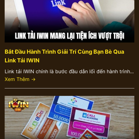
Bắt Đầu Hành Trình Giải Trí Cùng Bạn Bè Qua
Link Tải IWIN
Link tải IWIN chính là bước đầu dẫn lối đến hành trình...
Xem Thêm →