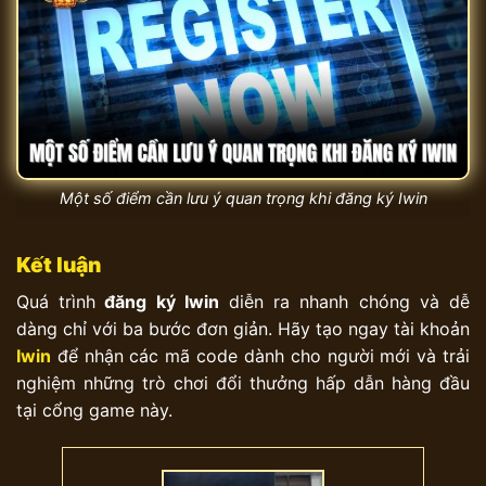
Một số điểm cần lưu ý quan trọng khi đăng ký Iwin
Kết luận
Quá trình
đăng ký Iwin
diễn ra nhanh chóng và dễ
dàng chỉ với ba bước đơn giản. Hãy tạo ngay tài khoản
Iwin
để nhận các mã code dành cho người mới và trải
nghiệm những trò chơi đổi thưởng hấp dẫn hàng đầu
tại cổng game này.