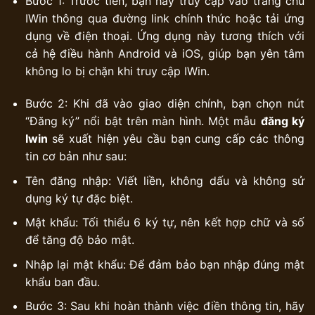
Bước 1: Trước tiên, bạn hãy truy cập vào trang chủ
IWin thông qua đường link chính thức hoặc tải ứng
dụng về điện thoại. Ứng dụng này tương thích với
cả hệ điều hành Android và iOS, giúp bạn yên tâm
không lo bị chặn khi truy cập IWin.
Bước 2: Khi đã vào giao diện chính, bạn chọn nút
“Đăng ký” nổi bật trên màn hình. Một mẫu
đăng ký
Iwin
sẽ xuất hiện yêu cầu bạn cung cấp các thông
tin cơ bản như sau:
Tên đăng nhập: Viết liền, không dấu và không sử
dụng ký tự đặc biệt.
Mật khẩu: Tối thiểu 6 ký tự, nên kết hợp chữ và số
để tăng độ bảo mật.
Nhập lại mật khẩu: Để đảm bảo bạn nhập đúng mật
khẩu ban đầu.
Bước 3: Sau khi hoàn thành việc điền thông tin, hãy