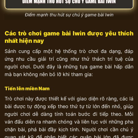
Điểm mạnh thu hút sự chú ý game bài Iwin
Các trò chơi game bài Iwin được yêu thích
nhất hiện nay
Sảnh cung cấp một hệ thống trò chơi đa dạng, đáp
ứng nhu cầu giải trí cũng như thử thách trí tuệ của
người chơi. Dưới đây là những tựa game bài hấp dẫn
mà bạn không nên bỏ lỡ khi tham gia:
Tiến lên miền Nam
Trò chơi này được thiết kế với giao diện rõ ràng, các lá
bài được tự động xếp theo thứ tự từ lớn đến nhỏ, giúp
người chơi dễ dàng tính toán bước đi tiếp theo. Mỗi
ván đấu diễn ra nhanh chóng và liên tục với những pha
chặn bài, phá bài đầy kịch tính. Người chơi cần chú ý
quan sát kỹ để nhận biết các quân bài lớn đã được