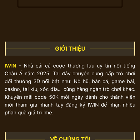
GIỚI THIỆU
IWIN
- Nhà cái cá cược thượng lưu uy tín nổi tiếng
Châu Á năm 2025. Tại đây chuyên cung cấp trò chơi
đổi thưởng 3D nổi bật như: Nổ hũ, bắn cá, game bài,
casino, tài xỉu, xóc đĩa... cùng hàng ngàn trò chơi khác.
Khuyến mãi code 50K mỗi ngày dành cho thành viên
mới tham gia nhanh tay đăng ký IWIN để nhận nhiều
phần quà giá trị nhé.
VỀ CHÚNG TÔI