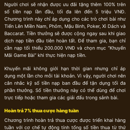
Người chơi sẽ nhận được ưu đãi tặng thêm 100% trên
số tiền nạp lần đầu, tối đa lên đến 5 triệu VNĐ.
Chương trình này chỉ áp dụng cho các trò chơi bài như
Tiến Lên Miền Nam, Phỏm, Mậu Binh, Poker, Xì Dách và
Baccarat. Tiền thưởng sẽ được cộng ngay sau khi giao
dịch nạp tiền đầu tiên hoàn tất. Để tham gia, bạn chỉ
cần nạp tối thiểu 200.000 VNĐ và chọn mục “Khuyến
Mãi Game Bài” khi thực hiện nạp tiền.
Khuyến mãi không giới hạn thời gian nhưng chỉ áp
dụng một lần cho mỗi tài khoản. Vì vậy, người chơi nên
cân nhắc kỹ số tiền nạp ban đầu để tận dụng tối đa
phần thưởng. Số tiền thưởng này có thể dùng để chơi
trực tiếp hoặc tham gia các giải đấu trong sảnh bài.
Hoàn trả 7% thua cược hàng tuần
Chương trình hoàn trả thua cược được triển khai hàng
tuần với cơ chế tự động tính tổng số tiền thua từ thứ