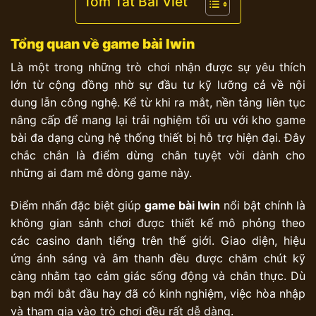
Tóm Tắt Bài Viết
Tổng quan về game bài Iwin
Là một trong những trò chơi nhận được sự yêu thích
lớn từ cộng đồng nhờ sự đầu tư kỹ lưỡng cả về nội
dung lẫn công nghệ. Kể từ khi ra mắt, nền tảng liên tục
nâng cấp để mang lại trải nghiệm tối ưu với kho game
bài đa dạng cùng hệ thống thiết bị hỗ trợ hiện đại. Đây
chắc chắn là điểm dừng chân tuyệt vời dành cho
những ai đam mê dòng game này.
Điểm nhấn đặc biệt giúp
game bài Iwin
nổi bật chính là
không gian sảnh chơi được thiết kế mô phỏng theo
các casino danh tiếng trên thế giới. Giao diện, hiệu
ứng ánh sáng và âm thanh đều được chăm chút kỹ
càng nhằm tạo cảm giác sống động và chân thực. Dù
bạn mới bắt đầu hay đã có kinh nghiệm, việc hòa nhập
và tham gia vào trò chơi đều rất dễ dàng.