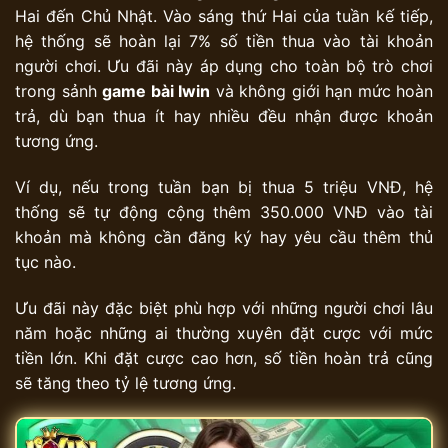
Hai đến Chủ Nhật. Vào sáng thứ Hai của tuần kế tiếp,
hệ thống sẽ hoàn lại 7% số tiền thua vào tài khoản
người chơi. Ưu đãi này áp dụng cho toàn bộ trò chơi
trong sảnh
game bài Iwin
và không giới hạn mức hoàn
trả, dù bạn thua ít hay nhiều đều nhận được khoản
tương ứng.
Ví dụ, nếu trong tuần bạn bị thua 5 triệu VNĐ, hệ
thống sẽ tự động cộng thêm 350.000 VNĐ vào tài
khoản mà không cần đăng ký hay yêu cầu thêm thủ
tục nào.
Ưu đãi này đặc biệt phù hợp với những người chơi lâu
năm hoặc những ai thường xuyên đặt cược với mức
tiền lớn. Khi đặt cược cao hơn, số tiền hoàn trả cũng
sẽ tăng theo tỷ lệ tương ứng.