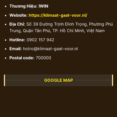
Thương Hiệu:
IWIN
Website:
https://klimaat-gaat-voor.nl/
Địa Chỉ:
Số 39 Đường Trịnh Đình Trọng, Phường Phú
Trung, Quận Tân Phú, TP. Hồ Chí Minh, Việt Nam
Hotline:
0902 157 942
Email:
hotro@klimaat-gaat-voor.nl
Postal code:
700000
GOOGLE MAP