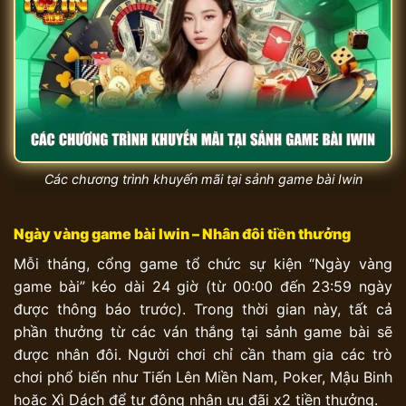
Các chương trình khuyến mãi tại sảnh game bài Iwin
Ngày vàng game bài Iwin – Nhân đôi tiền thưởng
Mỗi tháng, cổng game tổ chức sự kiện “Ngày vàng
game bài” kéo dài 24 giờ (từ 00:00 đến 23:59 ngày
được thông báo trước). Trong thời gian này, tất cả
phần thưởng từ các ván thắng tại sảnh game bài sẽ
được nhân đôi. Người chơi chỉ cần tham gia các trò
chơi phổ biến như Tiến Lên Miền Nam, Poker, Mậu Binh
hoặc Xì Dách để tự động nhận ưu đãi x2 tiền thưởng.