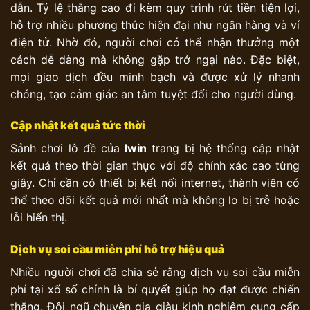
dẫn. Tỷ lệ thắng cao đi kèm quy trình rút tiền tiện lợi,
hỗ trợ nhiều phương thức hiện đại như ngân hàng và ví
điện tử. Nhờ đó, người chơi có thể nhận thưởng một
cách dễ dàng mà không gặp trở ngại nào. Đặc biệt,
mọi giao dịch đều minh bạch và được xử lý nhanh
chóng, tạo cảm giác an tâm tuyệt đối cho người dùng.
Cập nhật kết quả tức thời
Sảnh chơi lô đề của
Iwin
trang bị hệ thống cập nhật
kết quả theo thời gian thực với độ chính xác cao từng
giây. Chỉ cần có thiết bị kết nối internet, thành viên có
thể theo dõi kết quả mới nhất mà không lo bị trễ hoặc
lỗi hiển thị.
Dịch vụ soi cầu miễn phí hỗ trợ hiệu quả
Nhiều người chơi đã chia sẻ rằng dịch vụ soi cầu miễn
phí tại xổ số chính là bí quyết giúp họ đạt được chiến
thắng. Đội ngũ chuyên gia giàu kinh nghiệm cung cấp