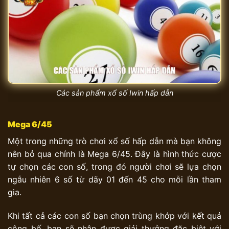
Các sản phẩm xổ số Iwin hấp dẫn
Mega 6/45
Một trong những trò chơi xổ số hấp dẫn mà bạn không
nên bỏ qua chính là Mega 6/45. Đây là hình thức cược
tự chọn các con số, trong đó người chơi sẽ lựa chọn
ngẫu nhiên 6 số từ dãy 01 đến 45 cho mỗi lần tham
gia.
Khi tất cả các con số bạn chọn trùng khớp với kết quả
công bố, bạn sẽ nhận được giải thưởng đặc biệt với