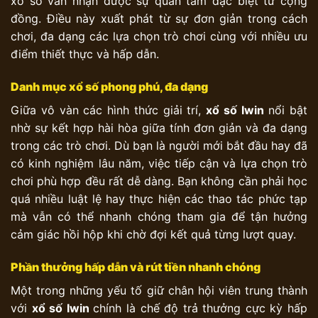
xổ số vẫn nhận được sự quan tâm đặc biệt từ cộng
đồng. Điều này xuất phát từ sự đơn giản trong cách
chơi, đa dạng các lựa chọn trò chơi cùng với nhiều ưu
điểm thiết thực và hấp dẫn.
Danh mục xổ số phong phú, đa dạng
Giữa vô vàn các hình thức giải trí,
xổ số Iwin
nổi bật
nhờ sự kết hợp hài hòa giữa tính đơn giản và đa dạng
trong các trò chơi. Dù bạn là người mới bắt đầu hay đã
có kinh nghiệm lâu năm, việc tiếp cận và lựa chọn trò
chơi phù hợp đều rất dễ dàng. Bạn không cần phải học
quá nhiều luật lệ hay thực hiện các thao tác phức tạp
mà vẫn có thể nhanh chóng tham gia để tận hưởng
cảm giác hồi hộp khi chờ đợi kết quả từng lượt quay.
Phần thưởng hấp dẫn và rút tiền nhanh chóng
Một trong những yếu tố giữ chân hội viên trung thành
với
xổ số Iwin
chính là chế độ trả thưởng cực kỳ hấp