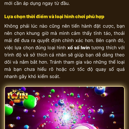
mới cần áp dụng ngay từ đầu.
Lựa chọn thời điểm và loại hình chơi phù hợp
Không phải lúc nào cũng nên tiến hành đặt cược, bạn
nên chọn khung giờ mà mình cảm thấy tỉnh táo, thoải
mái để đưa ra quyết định chính xác hơn. Bên cạnh đó,
việc lựa chọn đúng loại hình
xổ số Iwin
tương thích với
trình độ và sở thích cá nhân sẽ giúp bạn dễ dàng theo
dõi và nắm bắt hơn. Tránh tham gia vào những thể loại
mà bạn chưa hiểu rõ hoặc có tốc độ quay số quá
nhanh gây khó kiểm soát.