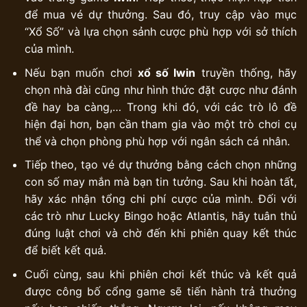
để mua vé dự thưởng. Sau đó, truy cập vào mục
“Xổ Số” và lựa chọn sảnh cược phù hợp với sở thích
của mình.
Nếu bạn muốn chơi
xổ số Iwin
truyền thống, hãy
chọn nhà đài cũng như hình thức đặt cược như đánh
đề hay ba càng,… Trong khi đó, với các trò lô đề
hiện đại hơn, bạn cần tham gia vào một trò chơi cụ
thể và chọn phòng phù hợp với ngân sách cá nhân.
Tiếp theo, tạo vé dự thưởng bằng cách chọn những
con số may mắn mà bạn tin tưởng. Sau khi hoàn tất,
hãy xác nhận tổng chi phí cược của mình. Đối với
các trò như Lucky Bingo hoặc Atlantis, hãy tuân thủ
đúng luật chơi và chờ đến khi phiên quay kết thúc
để biết kết quả.
Cuối cùng, sau khi phiên chơi kết thúc và kết quả
được công bố cổng game sẽ tiến hành trả thưởng