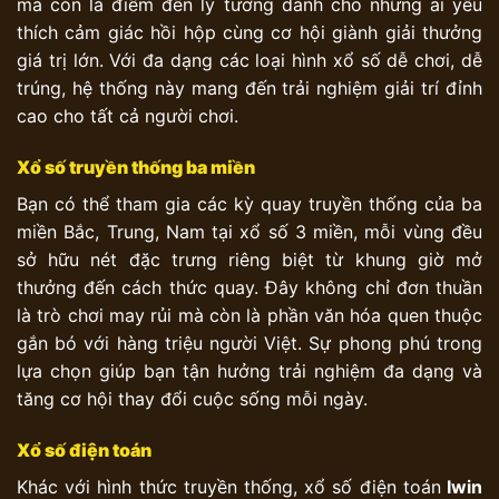
mà còn là điểm đến lý tưởng dành cho những ai yêu
thích cảm giác hồi hộp cùng cơ hội giành giải thưởng
giá trị lớn. Với đa dạng các loại hình xổ số dễ chơi, dễ
trúng, hệ thống này mang đến trải nghiệm giải trí đỉnh
cao cho tất cả người chơi.
Xổ số truyền thống ba miền
Bạn có thể tham gia các kỳ quay truyền thống của ba
miền Bắc, Trung, Nam tại xổ số 3 miền, mỗi vùng đều
sở hữu nét đặc trưng riêng biệt từ khung giờ mở
thưởng đến cách thức quay. Đây không chỉ đơn thuần
là trò chơi may rủi mà còn là phần văn hóa quen thuộc
gắn bó với hàng triệu người Việt. Sự phong phú trong
lựa chọn giúp bạn tận hưởng trải nghiệm đa dạng và
tăng cơ hội thay đổi cuộc sống mỗi ngày.
Xổ số điện toán
Khác với hình thức truyền thống, xổ số điện toán
Iwin