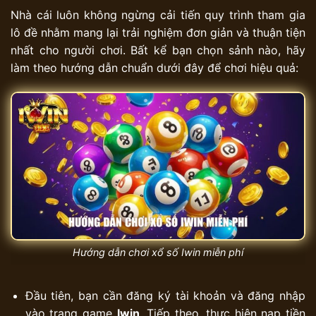
Nhà cái luôn không ngừng cải tiến quy trình tham gia
lô đề nhằm mang lại trải nghiệm đơn giản và thuận tiện
nhất cho người chơi. Bất kể bạn chọn sảnh nào, hãy
làm theo hướng dẫn chuẩn dưới đây để chơi hiệu quả:
Hướng dẫn chơi xổ số Iwin miễn phí
Đầu tiên, bạn cần đăng ký tài khoản và đăng nhập
vào trang game
Iwin
. Tiếp theo, thực hiện nạp tiền