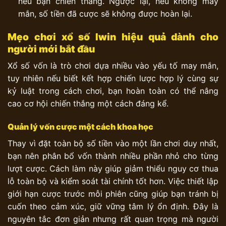
nếu bạn chiến thắng. Ngược lại, nếu không may
mắn, số tiền đã cược sẽ không được hoàn lại.
Mẹo chơi xổ số Iwin hiệu quả dành cho
người mới bắt đầu
Xổ số vốn là trò chơi dựa nhiều vào yếu tố may mắn,
tuy nhiên nếu biết kết hợp chiến lược hợp lý cùng sự
kỷ luật trong cách chơi, bạn hoàn toàn có thể nâng
cao cơ hội chiến thắng một cách đáng kể.
Quản lý vốn cược một cách khoa học
Thay vì đặt toàn bộ số tiền vào một lần chơi duy nhất,
bạn nên phân bổ vốn thành nhiều phần nhỏ cho từng
lượt cược. Cách làm này giúp giảm thiểu nguy cơ thua
lỗ toàn bộ và kiểm soát tài chính tốt hơn. Việc thiết lập
giới hạn cược trước mỗi phiên cũng giúp bạn tránh bị
cuốn theo cảm xúc, giữ vững tâm lý ổn định. Đây là
nguyên tắc đơn giản nhưng rất quan trọng mà người