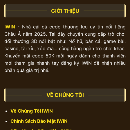
GIỚI THIỆU
IWIN
- Nhà cái cá cược thượng lưu uy tín nổi tiếng
Châu Á năm 2025. Tại đây chuyên cung cấp trò chơi
đổi thưởng 3D nổi bật như: Nổ hũ, bắn cá, game bài,
casino, tài xỉu, xóc đĩa... cùng hàng ngàn trò chơi khác.
Khuyến mãi code 50K mỗi ngày dành cho thành viên
mới tham gia nhanh tay đăng ký IWIN để nhận nhiều
phần quà giá trị nhé.
VỀ CHÚNG TÔI
Về Chúng Tôi IWIN
Chính Sách Bảo Mật IWIN