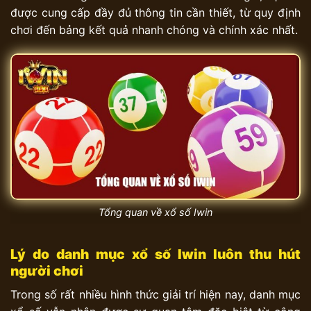
được cung cấp đầy đủ thông tin cần thiết, từ quy định
chơi đến bảng kết quả nhanh chóng và chính xác nhất.
Tổng quan về xổ số Iwin
Lý do danh mục xổ số Iwin luôn thu hút
người chơi
Trong số rất nhiều hình thức giải trí hiện nay, danh mục