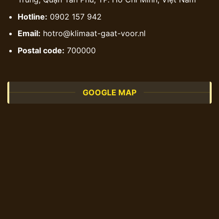
Hotline:
0902 157 942
Email:
hotro@klimaat-gaat-voor.nl
Postal code:
700000
GOOGLE MAP